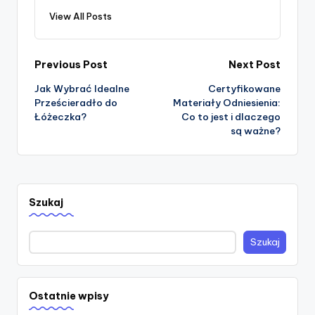
View All Posts
Post
Previous Post
Next Post
Jak Wybrać Idealne
Certyfikowane
navigation
Prześcieradło do
Materiały Odniesienia:
Łóżeczka?
Co to jest i dlaczego
są ważne?
Szukaj
Szukaj
Ostatnie wpisy