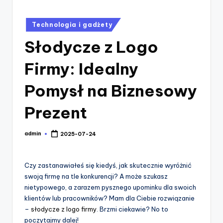
Posted
Technologia i gadżety
in
Słodycze z Logo
Firmy: Idealny
Pomysł na Biznesowy
Prezent
admin
2025-07-24
Posted
by
Czy zastanawiałeś się kiedyś, jak skutecznie wyróżnić
swoją firmę na tle konkurencji? A może szukasz
nietypowego, a zarazem pysznego upominku dla swoich
klientów lub pracowników? Mam dla Ciebie rozwiązanie
–
słodycze z logo firmy
. Brzmi ciekawie? No to
poczytajmy dalej!