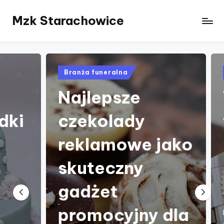
Mzk Starachowice
Skip
to
content
Posted
Pos
Branża funeralna
Tr
in
in
Najlepsze
T
ki
czekolady
t
reklamowe jako
Z
skuteczny
D
gadżet
c
promocyjny dla
Prze