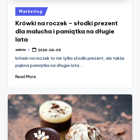
Posted
Marketing
in
Krówki na roczek – słodki prezent
dla malucha i pamiątka na długie
lata
admin
2026-04-09
Posted
by
krówki na roczek to nie tylko słodki prezent, ale także
piękna pamiątka na długie lata.…
Read More