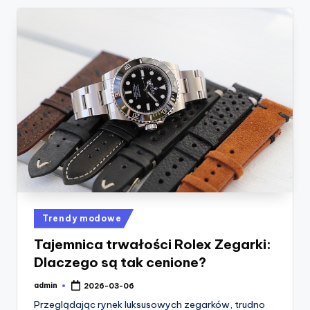
Posted
Trendy modowe
in
Tajemnica trwałości Rolex Zegarki:
Dlaczego są tak cenione?
admin
2026-03-06
Posted
by
Przeglądając rynek luksusowych zegarków, trudno