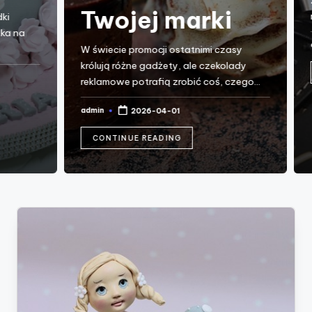
zega
Twojej marki
mark
na
admi
W świecie promocji ostatnimi czasy
Post
by
królują różne gadżety, ale czekolady
C
reklamowe potrafią zrobić coś, czego…
admin
2026-04-01
Posted
by
CONTINUE READING