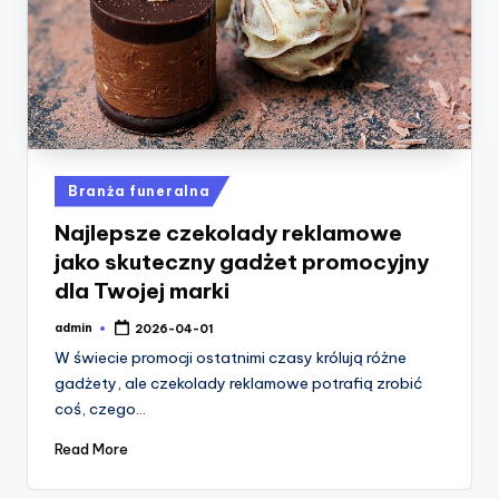
Posted
Branża funeralna
in
Najlepsze czekolady reklamowe
jako skuteczny gadżet promocyjny
dla Twojej marki
admin
2026-04-01
Posted
by
W świecie promocji ostatnimi czasy królują różne
gadżety, ale czekolady reklamowe potrafią zrobić
coś, czego…
Read More