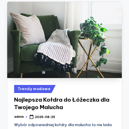
Posted
Trendy modowe
in
Najlepsza Kołdra do Łóżeczka dla
Twojego Malucha
admin
2025-08-25
Posted
by
Wybór odpowiedniej kołdry dla malucha to nie lada