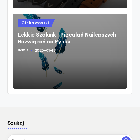
Posted
Ciekawostki
in
Lekkie Szalunki: Przegląd Najlepszych
Rozwiązań na Rynku
admin
2026-01-13
Posted
by
Szukaj