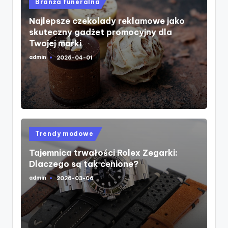
Posted
Branża funeralna
in
Najlepsze czekolady reklamowe jako
skuteczny gadżet promocyjny dla
Twojej marki
admin
2026-04-01
Posted
by
Posted
Trendy modowe
in
Tajemnica trwałości Rolex Zegarki:
Dlaczego są tak cenione?
admin
2026-03-06
Posted
by