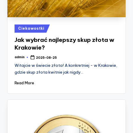
Posted
Ciekawostki
in
Jak wybrać najlepszy skup złota w
Krakowie?
admin
2025-08-25
Posted
by
Witajcie w świecie złota! A konkretniej - w Krakowie,
gdzie skup złota kwitnie jak nigdy…
Read More