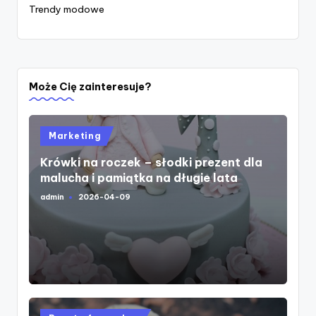
Trendy modowe
Może Cię zainteresuje?
Posted
Marketing
in
Krówki na roczek – słodki prezent dla
malucha i pamiątka na długie lata
admin
2026-04-09
Posted
by