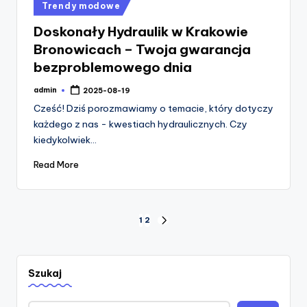
Posted
Trendy modowe
in
Doskonały Hydraulik w Krakowie
Bronowicach – Twoja gwarancja
bezproblemowego dnia
admin
2025-08-19
Posted
by
Cześć! Dziś porozmawiamy o temacie, który dotyczy
każdego z nas - kwestiach hydraulicznych. Czy
kiedykolwiek…
Read More
Stronicowanie
1
2
NEXT
PAGE
wpisów
Szukaj