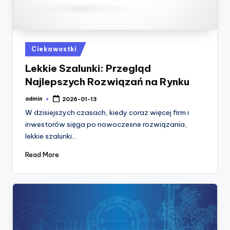
Posted
Ciekawostki
in
Lekkie Szalunki: Przegląd
Najlepszych Rozwiązań na Rynku
admin
2026-01-13
Posted
by
W dzisiejszych czasach, kiedy coraz więcej firm i
inwestorów sięga po nowoczesne rozwiązania,
lekkie szalunki…
Read More