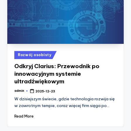
Posted
Rozwój osobisty
in
Odkryj Clarius: Przewodnik po
innowacyjnym systemie
ultradźwiękowym
admin
2025-12-23
Posted
by
W dzisiejszym świecie, gdzie technologia rozwija się
w zawrotnym tempie, coraz więcej firm sięga po…
Read More